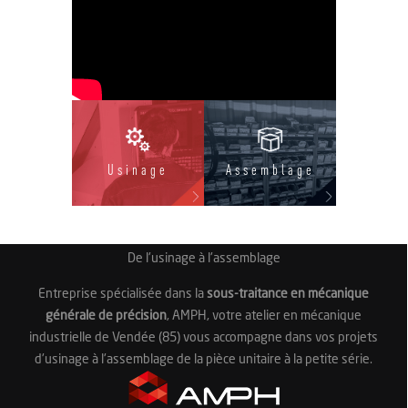
Usinage
Assemblage
De l'usinage à l'assemblage
Entreprise spécialisée dans la
sous-traitance en mécanique
générale de précision
, AMPH, votre atelier en mécanique
industrielle de Vendée (85) vous accompagne dans vos projets
d'
usinage
à l'
assemblage
de la pièce unitaire à la petite série.